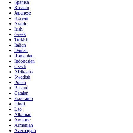
Spanish
Russian
Japanese
Korean
Arabic
Irish
Greek
Turkish
Italian
Danish
Romanian
Indonesian
Czech
Afrikaans
Swedish
Polish
Basque
Catalan
Esperanto
Hindi
Lao
Albanian
Amharic
Armenian
Azerbaijani