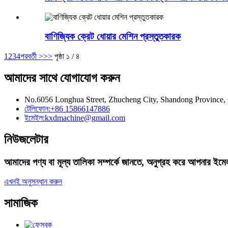
বাণিজ্যিক ক্রেট ধোয়ার মেশিন প্রস্তুতকারক
1
2
3
4
পরবর্তী >
>>
পৃষ্ঠা ১ / ৪
আমাদের সাথে যোগাযোগ করুন
No.6056 Longhua Street, Zhucheng City, Shandong Province,
টেলিফোন:
+86 15866147886
ইমেইল:
kxdmachine@gmail.com
নিউজলেটার
আমাদের পণ্য বা মূল্য তালিকা সম্পর্কে জানতে, অনুগ্রহ করে আপনার ই
এখনই অনুসন্ধান করুন
সামাজিক