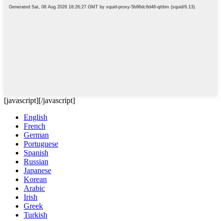
[javascript]
[/javascript]
English
French
German
Portuguese
Spanish
Russian
Japanese
Korean
Arabic
Irish
Greek
Turkish