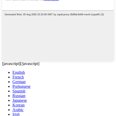
[javascript]
[/javascript]
English
French
German
Portuguese
Spanish
Russian
Japanese
Korean
Arabic
Irish