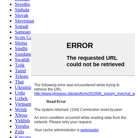
Sesotho
Sinhala
Slovak
Slovenian
Somali
Samoan
Scots Gaelic
Shona
Sindhi
Sundanese
Swahili
Tajik
Tamil
Telugu
Thai
Ukrainian
Urdu
Uzbek
Vietnamese
Welsh
Xhosa
Yiddish
Yoruba
Zulu
Kinyarwanda