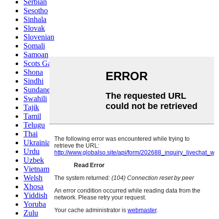
Serbian
Sesotho
Sinhala
Slovak
Slovenian
Somali
Samoan
Scots Gaelic
Shona
Sindhi
Sundanese
Swahili
Tajik
Tamil
Telugu
Thai
Ukrainian
Urdu
Uzbek
Vietnamese
Welsh
Xhosa
Yiddish
Yoruba
Zulu