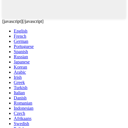
[javascript]
[/javascript]
English
French
German
Portuguese
Spanish
Russian
Japanese
Korean
Arabic
Irish
Greek
Turkish
Italian
Danish
Romanian
Indonesian
Czech
Afrikaans
Swedish