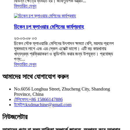
বিভিন্ন ক্ষেত্রে ব্যবহৃত হয়। জীবাণুনাশক যন্ত্রটি...
বিস্তারিত দেখুন
চিকেন চপ ফ্লাওয়ার মেশিনের কার্যপ্রবাহ
২৩-০৩-০৮ ০৩
চিকেন স্টেক ফ্লাওয়ারিং মেশিনের উৎপাদন ক্ষমতা বেশি, ময়দার প্রলেপ
সুষমভাবে লাগে এবং এর স্কেল এফেক্ট ভালো। এটি বড় কারখানায়
খাদ্যদ্রব্য প্রক্রিয়াকরণ ও কন্ডিশনিং করার জন্য উপযুক্ত। প্রযোজ্য
পণ্য:...
বিস্তারিত দেখুন
আমাদের সাথে যোগাযোগ করুন
No.6056 Longhua Street, Zhucheng City, Shandong
Province, China
টেলিফোন:
+86 15866147886
ইমেইল:
kxdmachine@gmail.com
নিউজলেটার
আমাদের পণ্য বা মূল্য তালিকা সম্পর্কে জানতে, অনুগ্রহ করে আপনার