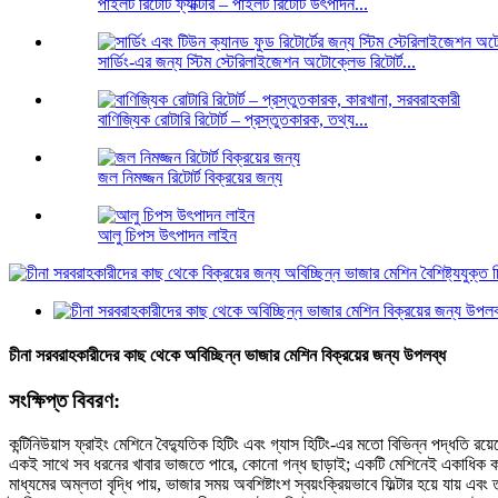
পাইলট রিটোর্ট ফ্যাক্টরি – পাইলট রিটোর্ট উৎপাদন...
সার্ডিং-এর জন্য স্টিম স্টেরিলাইজেশন অটোক্লেভ রিটোর্ট...
বাণিজ্যিক রোটারি রিটোর্ট – প্রস্তুতকারক, তথ্য...
জল নিমজ্জন রিটোর্ট বিক্রয়ের জন্য
আলু চিপস উৎপাদন লাইন
চীনা সরবরাহকারীদের কাছ থেকে অবিচ্ছিন্ন ভাজার মেশিন বিক্রয়ের জন্য উপলব্ধ
সংক্ষিপ্ত বিবরণ:
কন্টিনিউয়াস ফ্রাইং মেশিনে বৈদ্যুতিক হিটিং এবং গ্যাস হিটিং-এর মতো বিভিন্ন পদ্ধতি রয
একই সাথে সব ধরনের খাবার ভাজতে পারে, কোনো গন্ধ ছাড়াই; একটি মেশিনেই একাধিক কাজ।
মাধ্যমের অম্লতা বৃদ্ধি পায়, ভাজার সময় অবশিষ্টাংশ স্বয়ংক্রিয়ভাবে ফিল্টার হয়ে যায় এবং