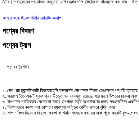
তৈরি। গ্রাহকদের প্রয়োজন অনুযায়ী মেশ বেল্টের গতি ইচ্ছামতো সামঞ্জস্য করা যায়। উচ্
আমাদেরকে ইমেল পাঠান
হোয়াটসঅ্যাপ
পণ্যের বিবরণ
পণ্যের ট্যাগ
পণ্যের বৈশিষ্ট্য
১. মেশ বেল্ট ট্রান্সমিশনটি ফ্রিকোয়েন্সি কনভার্সন স্টেপলেস স্পিড রেগুলেশন পদ্ধতি ব্যবহ
২. সরঞ্জামটিতে একটি স্বয়ংক্রিয় উত্তোলন ব্যবস্থা রয়েছে, যার ফলে উপরের ঢাকনা এবং
৩. উৎপাদন প্রক্রিয়ার যেকোনো সময়ে উৎপন্ন বর্জ্য অপসারণের জন্য সরঞ্জামটিতে একটি পার্শ্
৪. বিশেষভাবে নকশা করা তাপায়ন ব্যবস্থা শক্তির তাপীয় দক্ষতা বৃদ্ধি করে।
৫. তাপ শক্তি হিসেবে বিদ্যুৎ, কয়লা বা গ্যাস ব্যবহার করা হয় এবং পুরো যন্ত্রটি ফুড-গ্রে