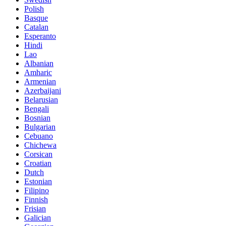
Polish
Basque
Catalan
Esperanto
Hindi
Lao
Albanian
Amharic
Armenian
Azerbaijani
Belarusian
Bengali
Bosnian
Bulgarian
Cebuano
Chichewa
Corsican
Croatian
Dutch
Estonian
Filipino
Finnish
Frisian
Galician