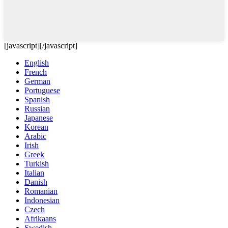
[javascript]
[/javascript]
English
French
German
Portuguese
Spanish
Russian
Japanese
Korean
Arabic
Irish
Greek
Turkish
Italian
Danish
Romanian
Indonesian
Czech
Afrikaans
Swedish