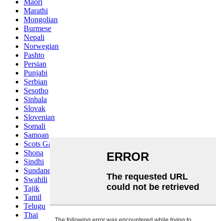
Maori
Marathi
Mongolian
Burmese
Nepali
Norwegian
Pashto
Persian
Punjabi
Serbian
Sesotho
Sinhala
Slovak
Slovenian
Somali
Samoan
Scots Gaelic
Shona
Sindhi
Sundanese
Swahili
Tajik
Tamil
Telugu
Thai